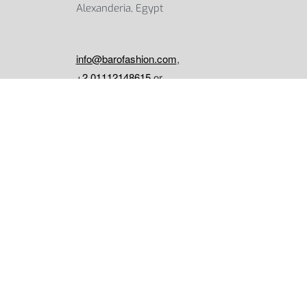
Alexanderia, Egypt
info@barofashion.com
,
+2 01112148615
or
+2 01102466712
.
Our support team is available from Saturday to
Thursday, between 11:00 AM and 6:00 PM.
HELP
Privacy Policy